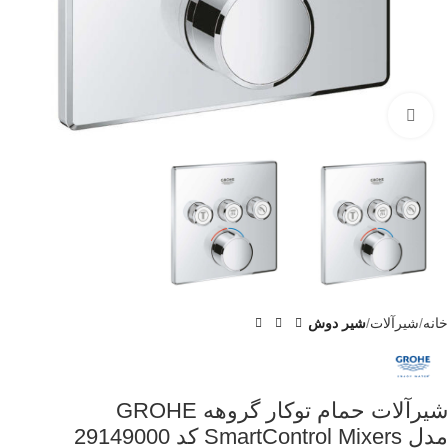
برای بزرگنمایی کلیک کنید
خانه
شیرآلات
شیر دوش
شیرآلات حمام توکار گروهه GROHE
مدل SmartControl Mixers کد 29149000