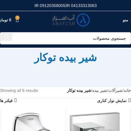
IR 09120358005
IR 04133313063
0
منو
0
تومان
شیر بیده توکار
خانه
شیرآلات
شیر بیده
شیر بیده توکار
Showing all 6 results
نمایش نوار کناری
فیلتر ها