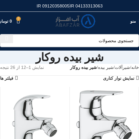
IR 09120358005
IR 04133313063
0
منو
0
تومان
شیر بیده روکار
خانه
شیرآلات
شیر بیده
شیر بیده روکار
نمایش 1–12 از 26 نتیجه
نمایش نوار کناری
فیلتر ها