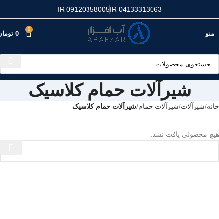
IR 09120358005
IR 04133313063
0
منو
0
تومان
شیرآلات حمام کلاسیک
خانه
شیرآلات
شیرآلات حمام
شیرآلات حمام کلاسیک
هیچ محصولی یافت نشد.