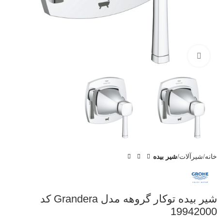
برای بزرگنمایی کلیک کنید
خانه
شیرآلات
شیر بیده
شیر بیده توکار گروهه مدل Grandera کد
19942000