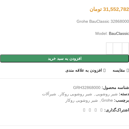
31,552,782
تومان
Grohe BauClassic 32868000
Model:
BauClassic
افزودن به سبد خرید
مقايسه
افزودن به علاقه مندی
شناسه محصول:
GRH32868000
دسته:
شیر روشویی
,
شیر روشویی روکار
,
شیرآلات
برچسب:
Grohe
,
شیر روشویی روکار
اشتراک‌گذاری: