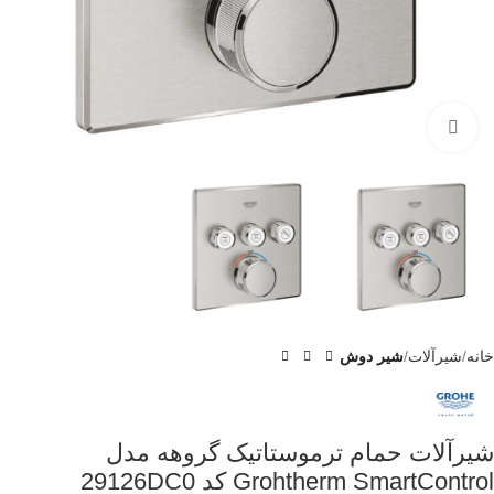
برای بزرگنمایی کلیک کنید
خانه
شیرآلات
شیر دوش
شیرآلات حمام ترموستاتیک گروهه مدل
Grohtherm SmartControl کد 29126DC0