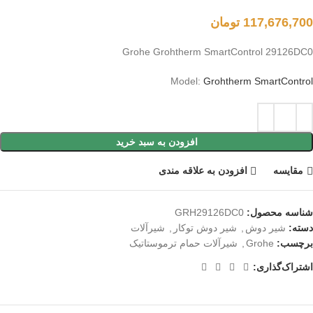
117,676,700
تومان
Grohe Grohtherm SmartControl 29126DC0
Model:
Grohtherm SmartControl
افزودن به سبد خرید
مقايسه
افزودن به علاقه مندی
شناسه محصول:
GRH29126DC0
دسته:
شیر دوش
,
شیر دوش توکار
,
شیرآلات
برچسب:
Grohe
,
شیرآلات حمام ترموستاتیک
اشتراک‌گذاری: