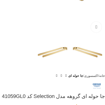
برای بزرگنمایی کلیک کنید
خانه
اکسسوری
جا حوله ای
جا حوله ای گروهه مدل Selection کد 41059GL0