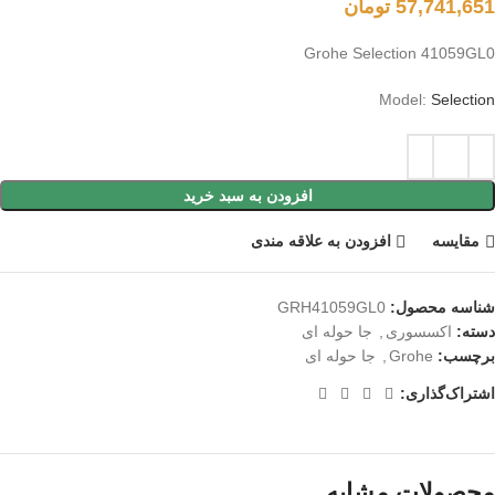
57,741,651
تومان
Grohe Selection 41059GL0
Model:
Selection
افزودن به سبد خرید
مقايسه
افزودن به علاقه مندی
شناسه محصول:
GRH41059GL0
دسته:
اکسسوری
,
جا حوله ای
برچسب:
Grohe
,
جا حوله ای
اشتراک‌گذاری:
محصولات مشابه