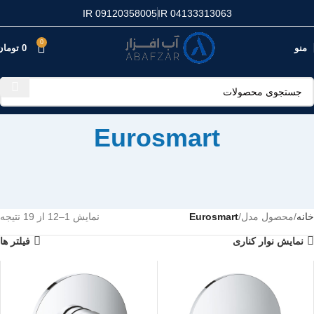
IR 09120358005
IR 04133313063
0
منو
0
تومان
Eurosmart
خانه
محصول مدل
Eurosmart
نمایش 1–12 از 19 نتیجه
نمایش نوار کناری
فیلتر ها