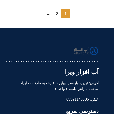
→
2
1
……………………………………………….
آب افزار ویرا
آدرس
: تبریز، ولیعصر چهارراه عارف به طرف مخابرات
ساختمان راش طبقه ۲ واحد ۲
تلفن
: 09371148005
دسترسی سریع