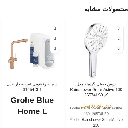
محصولات مشابه
دوش دستی گروهه مدل
شیر ظرفشویی تصفیه دار مدل
31454DL1
Rainshower SmartActive 130
کد 26574LS0
Grohe Blue
11,242,725
تومان
Grohe Rainshower SmartActive
Home L
130, 26574LS0
Model:
Rainshower SmartActive
31454DL1
130